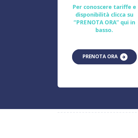
Per conoscere tariffe e
disponibilità clicca su
“PRENOTA ORA” qui in
basso.
PRENOTA ORA