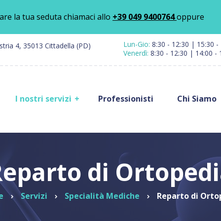
are la tua seduta chiamaci allo
+39 049 9400764
oppure
Lun-Gio:
8:30 - 12:30 | 15:30 -
ustria 4, 35013 Cittadella (PD)
Venerdì:
8:30 - 12:30 | 14:00 - 
I nostri servizi
Professionisti
Chi Siamo
Reparto di
Ortopedi
alità mediche
Ortopedia
Mano, Po
Down
erapia e
Gomito
itazione
Terapia Antalgica
Elettroa
eparto di Ortoped
Polo di
tra Medica
Peridural
Dermatologia
Blocchi
al Pilates
e
Servizi
Specialità Mediche
Reparto di Orto
Ginecologia
Paravete
 Prelievi