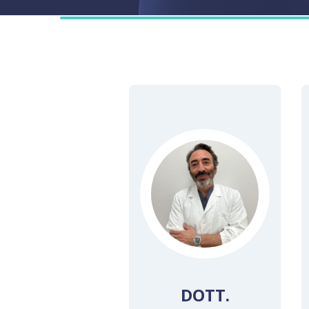
Diagn
Chiru
Ambul
Camer
Medic
Longe
DOTT.