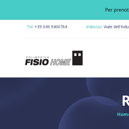
Per prenot
Tel:
+39 049 9400764
Indirizzo:
Viale dell'Ind
Speci
Fisiot
Riabil
R
Pales
Clinic
Hom
Punto