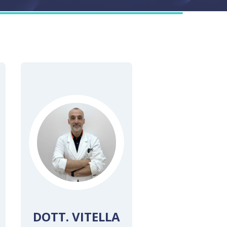
 De
atto
 Dupuytren
 del tunnel
DOTT. VITELLA