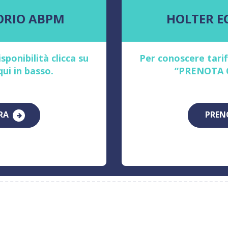
ORIO ABPM
HOLTER E
sponibilità clicca su
Per conoscere tariff
i in basso.
“PRENOTA O
RA
PREN