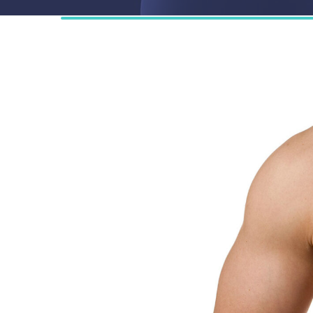
Diagn
Chiru
Ambul
Camer
Medic
Longe