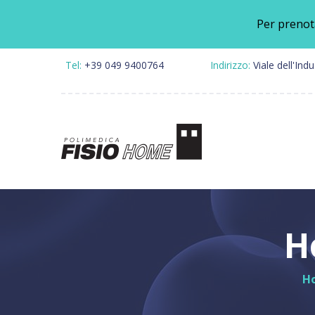
Per prenot
Tel:
+39 049 9400764
Indirizzo:
Viale dell'Ind
Speci
Fisiot
Riabil
H
Pales
Clinic
H
Punto