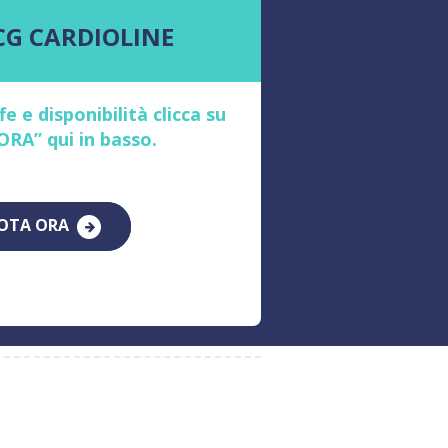
CG CARDIOLINE
e e disponibilità clicca su
RA” qui in basso.
OTA ORA