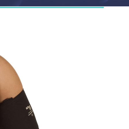
 De
atto
 Dupuytren
 del tunnel