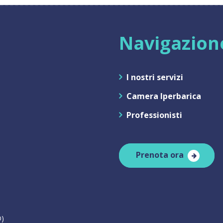
Navigazion
I nostri servizi
Camera Iperbarica
Professionisti
Prenota ora
D)