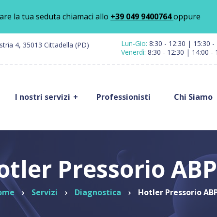
are la tua seduta chiamaci allo
+39 049 9400764
oppure
Lun-Gio:
8:30 - 12:30 | 15:30 -
ustria 4, 35013 Cittadella (PD)
Venerdì:
8:30 - 12:30 | 14:00 - 
I nostri servizi
Professionisti
Chi Siamo
Reparto di
Ortopedi
alità mediche
Ortopedia
Mano, Po
Down
erapia e
Gomito
itazione
Terapia Antalgica
Elettroa
otler Pressorio AB
Polo di
tra Medica
Peridural
Dermatologia
Blocchi
al Pilates
ome
Servizi
Diagnostica
Hotler Pressorio A
Ginecologia
Paravete
 Prelievi