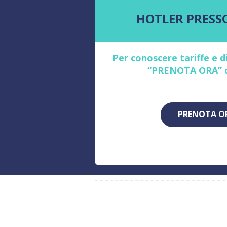
HOTLER PRESS
Per conoscere tariffe e di
“PRENOTA ORA” qu
PRENOTA O