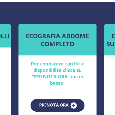
LLI
ECOGRAFIA ADDOME
COMPLETO
SU
Per conoscere tariffe e
disponibilità clicca su
“PRENOTA ORA” qui in
basso.
PRENOTA ORA