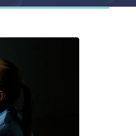
 De
atto
 Dupuytren
 del tunnel