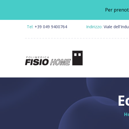
Per prenot
Tel:
+39 049 9400764
Indirizzo:
Viale dell'Ind
Speci
Fisiot
Riabil
E
Pales
Clinic
H
Punto