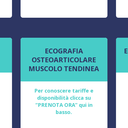
ECOGRAFIA
OSTEOARTICOLARE
MUSCOLO TENDINEA
Per conoscere tariffe e
disponibilità clicca su
“PRENOTA ORA” qui in
basso.