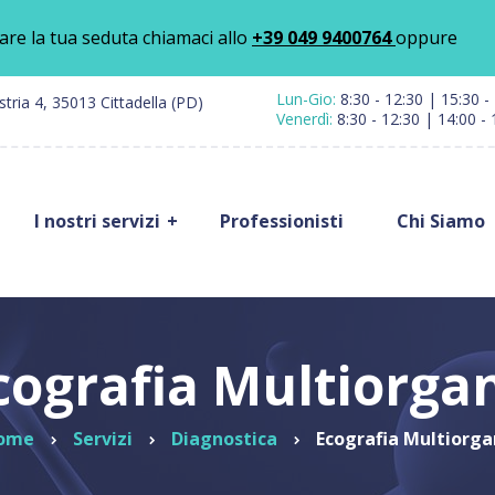
are la tua seduta chiamaci allo
+39 049 9400764
oppure
Lun-Gio:
8:30 - 12:30 | 15:30 -
ustria 4, 35013 Cittadella (PD)
Venerdì:
8:30 - 12:30 | 14:00 - 
I nostri servizi
Professionisti
Chi Siamo
Reparto di
Ortopedi
alità mediche
Ortopedia
Mano, Po
Down
erapia e
Gomito
itazione
Terapia Antalgica
Elettroa
cografia Multiorga
Polo di
tra Medica
Peridural
Dermatologia
Blocchi
al Pilates
ome
Servizi
Diagnostica
Ecografia Multiorg
Ginecologia
Paravete
 Prelievi