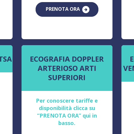
PRENOTA ORA
TSA
ECOGRAFIA DOPPLER
ARTERIOSO ARTI
VE
SUPERIORI
Per conoscere tariffe e
disponibilità clicca su
“PRENOTA ORA” qui in
basso.