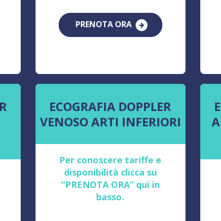
PRENOTA ORA
R
ECOGRAFIA DOPPLER
VENOSO ARTI INFERIORI
A
Per conoscere tariffe e
disponibilità clicca su
“PRENOTA ORA” qui in
basso.