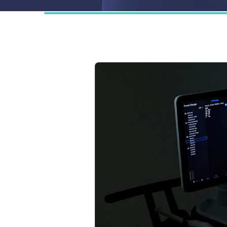
Diagn
Chiru
Ambul
Camer
Medic
Longe