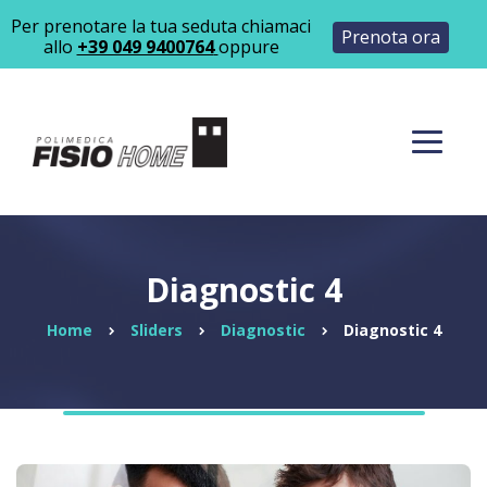
Per prenotare la tua seduta chiamaci
Prenota ora
allo
+39 049 9400764
oppure
Diagnostic 4
Home
Sliders
Diagnostic
Diagnostic 4